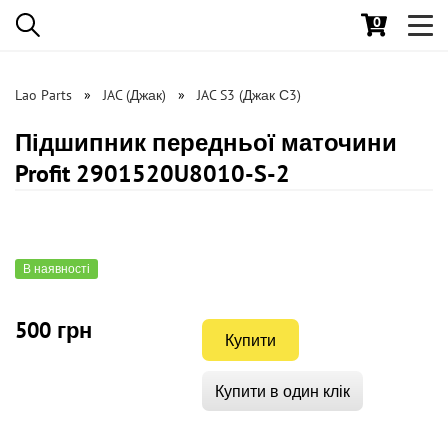
0
Toggl
navig
Lao Parts
JAC (Джак)
JAC S3 (Джак С3)
Підшипник передньої маточини
Profit 2901520U8010-S-2
В наявності
500 грн
Купити
Купити в один клік