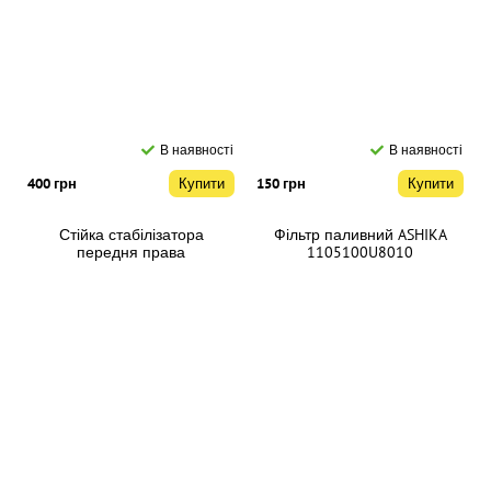
В наявності
В наявності
400 грн
Купити
150 грн
Купити
Стійка стабілізатора
Фільтр паливний ASHIKA
передня права
1105100U8010
2906220U8510
В наявності
В наявності