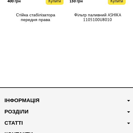
400 грн
Купити
150 грн
Купити
Стійка стабілізатора
Фільтр паливний ASHIKA
передня права
1105100U8010
2906220U8510
В наявності
В наявності
400 грн
Купити
500 грн
Купити
ІНФОРМАЦІЯ
Ремінь генератора
Підшипник передньої
1025024GG010XZ
маточини Profit
РОЗДІЛИ
2901520U8010-S-2
СТАТТІ