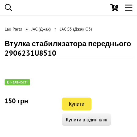
0
Toggl
navig
Lao Parts
JAC (Джак)
JAC S3 (Джак С3)
Втулка стабилизатора переднього
2906231U8510
В наявності
150 грн
Купити
Купити в один клік