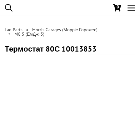
0
Toggl
navig
Lao Parts
Morris Garages (Морріс Гаражес)
MG 5 (ЕмДжі 5)
Термостат 80С 10013853