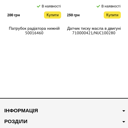
В наявності
В наявності
200 грн
Купити
250 грн
Купити
Патрубок радіатора нижній
Датчик тиску масла в двигуні
50016460
710000421/NUC100280
В наявності
В наявності
250 грн
Купити
300 грн
Купити
ІНФОРМАЦІЯ
Патрубок системи
Патрубок системи
охолодження 10094102
охолодження 30010595
РОЗДІЛИ